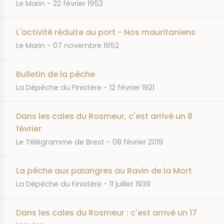
JOURNAL
DATE
Le Marin
22 février 1952
L'activité réduite au port - Nos mauritaniens
JOURNAL
DATE
Le Marin
07 novembre 1952
Bulletin de la pêche
JOURNAL
DATE
La Dépêche du Finistère
12 février 1921
Dans les cales du Rosmeur, c'est arrivé un 8
février
JOURNAL
DATE
Le Télégramme de Brest
08 février 2019
La pêche aux palangres au Ravin de la Mort
JOURNAL
DATE
La Dépêche du Finistère
11 juillet 1939
Dans les cales du Rosmeur : c'est arrivé un 17