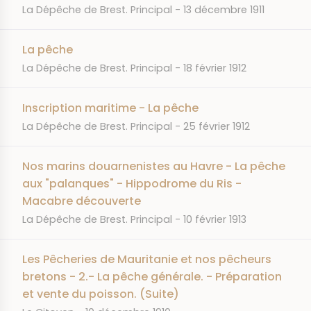
JOURNAL
DATE
La Dépêche de Brest. Principal
13 décembre 1911
La pêche
JOURNAL
DATE
La Dépêche de Brest. Principal
18 février 1912
Inscription maritime - La pêche
JOURNAL
DATE
La Dépêche de Brest. Principal
25 février 1912
Nos marins douarnenistes au Havre - La pêche
aux "palanques" - Hippodrome du Ris -
Macabre découverte
JOURNAL
DATE
La Dépêche de Brest. Principal
10 février 1913
Les Pêcheries de Mauritanie et nos pêcheurs
bretons - 2.- La pêche générale. - Préparation
et vente du poisson. (Suite)
JOURNAL
DATE