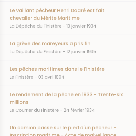
Le vaillant pêcheur Henri Doaré est fait
chevalier du Mérite Maritime
JOURNAL
DATE
La Dépêche du Finistère
13 janvier 1934
La grève des mareyeurs a pris fin
JOURNAL
DATE
La Dépêche du Finistère
12 janvier 1935
Les pêches maritimes dans le Finistère
JOURNAL
DATE
Le Finistère
03 avril 1894
Le rendement de la pêche en 1933 - Trente-six
millions
JOURNAL
DATE
Le Courrier du Finistère
24 février 1934
Un camion passe sur le pied d'un pêcheur -
Inscription maritime - Acte de malveillance