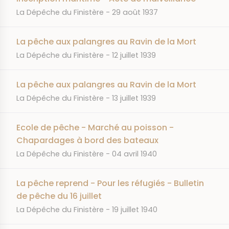
JOURNAL
DATE
La Dépêche du Finistère
29 août 1937
La pêche aux palangres au Ravin de la Mort
JOURNAL
DATE
La Dépêche du Finistère
12 juillet 1939
La pêche aux palangres au Ravin de la Mort
JOURNAL
DATE
La Dépêche du Finistère
13 juillet 1939
Ecole de pêche - Marché au poisson -
Chapardages à bord des bateaux
JOURNAL
DATE
La Dépêche du Finistère
04 avril 1940
La pêche reprend - Pour les réfugiés - Bulletin
de pêche du 16 juillet
JOURNAL
DATE
La Dépêche du Finistère
19 juillet 1940