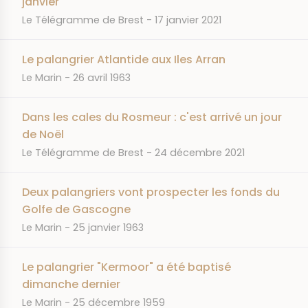
janvier
JOURNAL
DATE
Le Télégramme de Brest
17 janvier 2021
Le palangrier Atlantide aux Iles Arran
JOURNAL
DATE
Le Marin
26 avril 1963
Dans les cales du Rosmeur : c'est arrivé un jour
de Noël
JOURNAL
DATE
Le Télégramme de Brest
24 décembre 2021
Deux palangriers vont prospecter les fonds du
Golfe de Gascogne
JOURNAL
DATE
Le Marin
25 janvier 1963
Le palangrier "Kermoor" a été baptisé
dimanche dernier
JOURNAL
DATE
Le Marin
25 décembre 1959