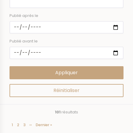
Publié après le
Publié avant le
101
résultats
Page
1
Page
2
Page
3
Page
››
Dernière
Dernier »
Pagination
courante
suivante
page