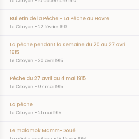
Le Citoyen
10 décembre 1910
Bulletin de la Pêche - La Pêche au Havre
JOURNAL
DATE
Le Citoyen
22 février 1913
La pêche pendant la semaine du 20 au 27 avril
1915
JOURNAL
DATE
Le Citoyen
30 avril 1915
Pêche du 27 avril au 4 mai 1915
JOURNAL
DATE
Le Citoyen
07 mai 1915
La pêche
JOURNAL
DATE
Le Citoyen
21 mai 1915
Le malamok Mamm-Doué
JOURNAL
DATE
La pêche maritime
15 février 1951