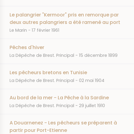
Le palangrier "Kermoor" pris en remorque par
deux autres palangriers a été ramené au port
JOURNAL
DATE
Le Marin
17 février 1961
Pêches d'hiver
JOURNAL
DATE
La Dépêche de Brest. Principal
15 décembre 1899
Les pêcheurs bretons en Tunisie
JOURNAL
DATE
La Dépêche de Brest. Principal
02 mai 1904
Au bord de la mer - La Pêche à la Sardine
JOURNAL
DATE
La Dépêche de Brest. Principal
29 juillet 1910
A Douarnenez - Les pêcheurs se préparent à
partir pour Port-Etienne