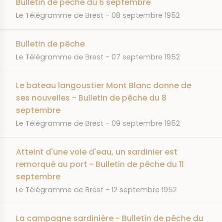
Bulletin de pêche du 6 septembre
JOURNAL
DATE
Le Télégramme de Brest
08 septembre 1952
Bulletin de pêche
JOURNAL
DATE
Le Télégramme de Brest
07 septembre 1952
Le bateau langoustier Mont Blanc donne de
ses nouvelles - Bulletin de pêche du 8
septembre
JOURNAL
DATE
Le Télégramme de Brest
09 septembre 1952
Atteint d'une voie d'eau, un sardinier est
remorqué au port - Bulletin de pêche du 11
septembre
JOURNAL
DATE
Le Télégramme de Brest
12 septembre 1952
La campagne sardinière - Bulletin de pêche du