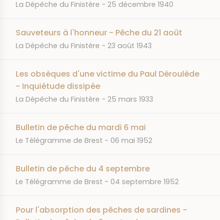
JOURNAL
DATE
La Dépêche du Finistère
25 décembre 1940
Sauveteurs à l'honneur - Pêche du 21 août
JOURNAL
DATE
La Dépêche du Finistère
23 août 1943
Les obsèques d'une victime du Paul Déroulède
- Inquiétude dissipée
JOURNAL
DATE
La Dépêche du Finistère
25 mars 1933
Bulletin de pêche du mardi 6 mai
JOURNAL
DATE
Le Télégramme de Brest
06 mai 1952
Bulletin de pêche du 4 septembre
JOURNAL
DATE
Le Télégramme de Brest
04 septembre 1952
Pour l'absorption des pêches de sardines -