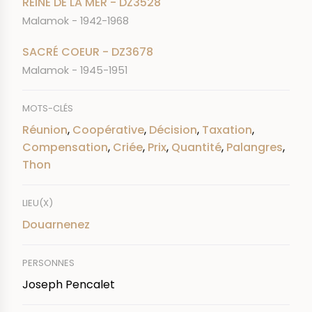
REINE DE LA MER - DZ3528
Malamok - 1942-1968
SACRÉ COEUR - DZ3678
Malamok - 1945-1951
MOTS-CLÉS
Réunion
,
Coopérative
,
Décision
,
Taxation
,
Compensation
,
Criée
,
Prix
,
Quantité
,
Palangres
,
Thon
LIEU(X)
Douarnenez
PERSONNES
Joseph Pencalet