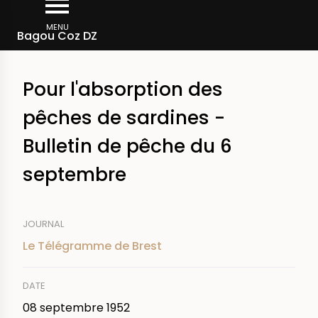
Aller
Fil
au
MENU
Rechercher dans la presse
Bagou Coz DZ
d'Ariane
contenu
principal
Pour l'absorption des
pêches de sardines -
Bulletin de pêche du 6
septembre
JOURNAL
Le Télégramme de Brest
DATE
08 septembre 1952