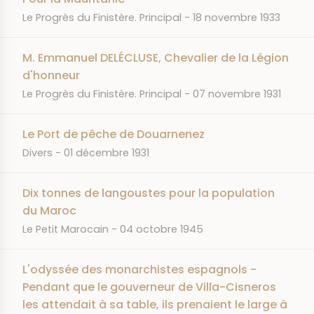
JOURNAL
DATE
Le Progrès du Finistère. Principal
18 novembre 1933
M. Emmanuel DELÉCLUSE, Chevalier de la Légion
d'honneur
JOURNAL
DATE
Le Progrès du Finistère. Principal
07 novembre 1931
Le Port de pêche de Douarnenez
JOURNAL
DATE
Divers
01 décembre 1931
Dix tonnes de langoustes pour la population
du Maroc
JOURNAL
DATE
Le Petit Marocain
04 octobre 1945
L'odyssée des monarchistes espagnols -
Pendant que le gouverneur de Villa-Cisneros
les attendait à sa table, ils prenaient le large à