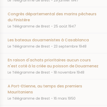
Le Télégramme de Brest
29 janvier 1947
Congrès départemental des marins pêcheurs
du Finistère
JOURNAL
DATE
Le Télégramme de Brest
25 août 1947
Les bateaux douarnenistes à Casablanca
JOURNAL
DATE
Le Télégramme de Brest
23 septembre 1948
En raison d'achats prioritaires aucun cours
n'est coté à la criée au poisson de Douarnenez
JOURNAL
DATE
Le Télégramme de Brest
18 novembre 1948
A Port-Etienne, au temps des premiers
Mauritaniens
JOURNAL
DATE
Le Télégramme de Brest
16 mars 1950