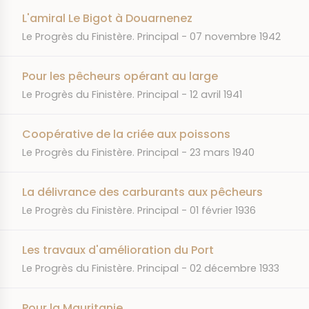
L'amiral Le Bigot à Douarnenez
JOURNAL
DATE
Le Progrès du Finistère. Principal
07 novembre 1942
Pour les pêcheurs opérant au large
JOURNAL
DATE
Le Progrès du Finistère. Principal
12 avril 1941
Coopérative de la criée aux poissons
JOURNAL
DATE
Le Progrès du Finistère. Principal
23 mars 1940
La délivrance des carburants aux pêcheurs
JOURNAL
DATE
Le Progrès du Finistère. Principal
01 février 1936
Les travaux d'amélioration du Port
JOURNAL
DATE
Le Progrès du Finistère. Principal
02 décembre 1933
Pour la Mauritanie