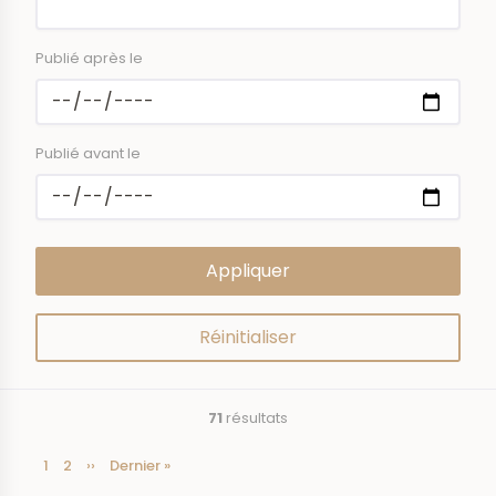
Publié après le
Publié avant le
71
résultats
Page
1
Page
2
Page
››
Dernière
Dernier »
Pagination
courante
suivante
page