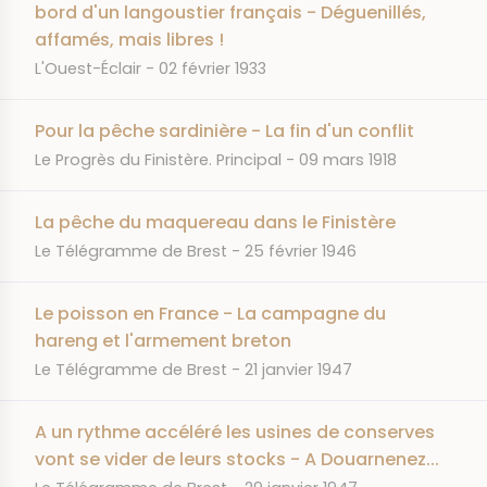
bord d'un langoustier français - Déguenillés,
affamés, mais libres !
JOURNAL
DATE
L'Ouest-Éclair
02 février 1933
Pour la pêche sardinière - La fin d'un conflit
JOURNAL
DATE
Le Progrès du Finistère. Principal
09 mars 1918
La pêche du maquereau dans le Finistère
JOURNAL
DATE
Le Télégramme de Brest
25 février 1946
Le poisson en France - La campagne du
hareng et l'armement breton
JOURNAL
DATE
Le Télégramme de Brest
21 janvier 1947
A un rythme accéléré les usines de conserves
vont se vider de leurs stocks - A Douarnenez...
JOURNAL
DATE