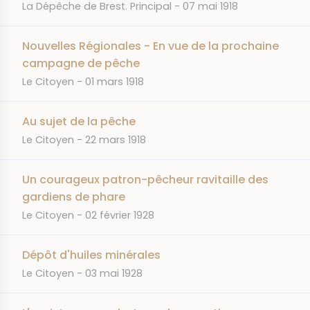
JOURNAL
DATE
La Dépêche de Brest. Principal
07 mai 1918
Nouvelles Régionales - En vue de la prochaine
campagne de pêche
JOURNAL
DATE
Le Citoyen
01 mars 1918
Au sujet de la pêche
JOURNAL
DATE
Le Citoyen
22 mars 1918
Un courageux patron-pêcheur ravitaille des
gardiens de phare
JOURNAL
DATE
Le Citoyen
02 février 1928
Dépôt d'huiles minérales
JOURNAL
DATE
Le Citoyen
03 mai 1928