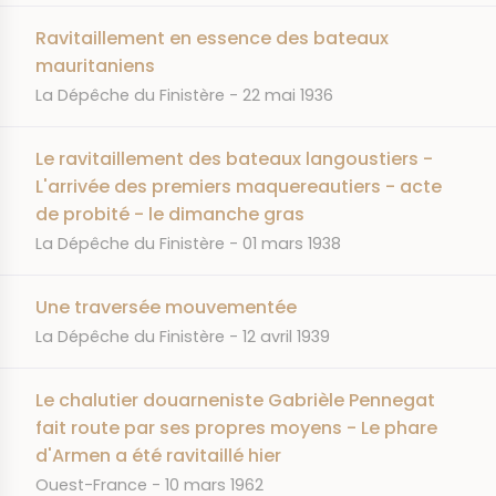
Ravitaillement en essence des bateaux
mauritaniens
JOURNAL
DATE
La Dépêche du Finistère
22 mai 1936
Le ravitaillement des bateaux langoustiers -
L'arrivée des premiers maquereautiers - acte
de probité - le dimanche gras
JOURNAL
DATE
La Dépêche du Finistère
01 mars 1938
Une traversée mouvementée
JOURNAL
DATE
La Dépêche du Finistère
12 avril 1939
Le chalutier douarneniste Gabrièle Pennegat
fait route par ses propres moyens - Le phare
d'Armen a été ravitaillé hier
JOURNAL
DATE
Ouest-France
10 mars 1962