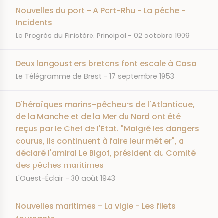
Nouvelles du port - A Port-Rhu - La pêche -
Incidents
JOURNAL
DATE
Le Progrès du Finistère. Principal
02 octobre 1909
Deux langoustiers bretons font escale à Casa
JOURNAL
DATE
Le Télégramme de Brest
17 septembre 1953
D'héroïques marins-pêcheurs de l'Atlantique,
de la Manche et de la Mer du Nord ont été
reçus par le Chef de l'Etat. "Malgré les dangers
courus, ils continuent à faire leur métier", a
déclaré l'amiral Le Bigot, président du Comité
des pêches maritimes
JOURNAL
DATE
L'Ouest-Éclair
30 août 1943
Nouvelles maritimes - La vigie - Les filets