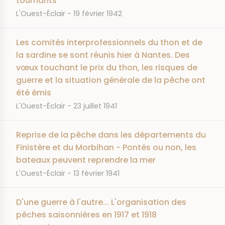
tournants
JOURNAL
DATE
L'Ouest-Éclair
19 février 1942
Les comités interprofessionnels du thon et de
la sardine se sont réunis hier à Nantes. Des
vœux touchant le prix du thon, les risques de
guerre et la situation générale de la pêche ont
été émis
JOURNAL
DATE
L'Ouest-Éclair
23 juillet 1941
Reprise de la pêche dans les départements du
Finistère et du Morbihan - Pontés ou non, les
bateaux peuvent reprendre la mer
JOURNAL
DATE
L'Ouest-Éclair
13 février 1941
D'une guerre à l'autre... L'organisation des
pêches saisonnières en 1917 et 1918