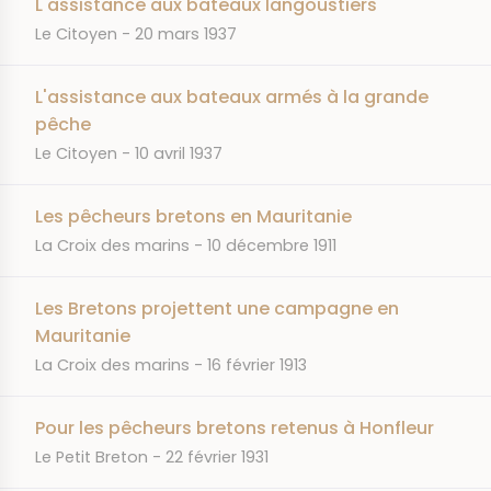
L'assistance aux bateaux langoustiers
JOURNAL
DATE
Le Citoyen
20 mars 1937
L'assistance aux bateaux armés à la grande
pêche
JOURNAL
DATE
Le Citoyen
10 avril 1937
Les pêcheurs bretons en Mauritanie
JOURNAL
DATE
La Croix des marins
10 décembre 1911
Les Bretons projettent une campagne en
Mauritanie
JOURNAL
DATE
La Croix des marins
16 février 1913
Pour les pêcheurs bretons retenus à Honfleur
JOURNAL
DATE
Le Petit Breton
22 février 1931