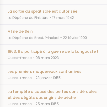
La sortie du sprat salé est autorisée
JOURNAL
DATE
La Dépêche du Finistère
17 mars 1942
A l'île de Sein
JOURNAL
DATE
La Dépêche de Brest. Principal
22 février 1900
1963. Il a participé à la guerre de la Langouste !
JOURNAL
DATE
Ouest-France
08 mars 2023
Les premiers maquereaux sont arrivés
JOURNAL
DATE
Ouest-France
28 janvier 1955
La tempête a causé des pertes considérables
et des dégâts aux engins de pêche
JOURNAL
DATE
Ouest-France
25 mars 1955