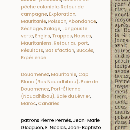
pêche coloniale
,
Retour de
campagne
,
Exploration
,
Mauritanie
,
Poisson
,
Abondance
,
Séchage
,
Salage
,
Langouste
verte
,
Engins
,
Trappes
,
Nasses
,
Mauritaniens
,
Retour au port
,
Résultats
,
Satisfaction
,
Succès
,
Expérience
Douarnenez
,
Mauritanie
,
Cap
Blanc (Ras Nouadhibou)
,
Baie de
Douarnenez
,
Port-Étienne
(Nouadhibou)
,
Baie du Lévrier
,
Maroc
,
Canaries
patrons Pierre Pernès, Jean-Marie
Gloaguen, E. Nicolas, Jean-Baptiste