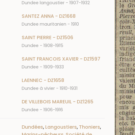
Dundee langoustier - 1907-1932
SANTEZ ANNA - DZ1668
Dundee mauritanien - 1910
SAINT PIERRE - DZ1506
Dundee - 1908-1915
SAINT FRANCOIS XAVIER - DZ1597
Dundee - 1909-1933
LAENNEC - DZ1658
Dundee à vivier - 1910-1931
DE VILLEBOIS MAREUIL - DZ1265
Dundee - 1906-1916
Dundées
,
Langoustiers
,
Thoniers
,
Marins-pêcheurs
,
Société de