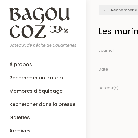
Aller
Fil
Rechercher d
au
d'Ariane
contenu
principal
Les mari
Bateaux de pêche de Douarnenez
Journal
Main
À propos
navigation
Date
Rechercher un bateau
Bateau(x)
Membres d'équipage
Rechercher dans la presse
Galeries
Archives