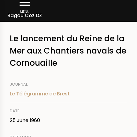
Skip
Breadcrumb
to
MENU
Bagou Coz DZ
main
content
Le lancement du Reine de la
Mer aux Chantiers navals de
Cornouaille
JOURNAL
Le Télégramme de Brest
DATE
25 June 1960