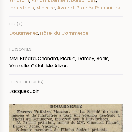
Emprunt
,
Amortissement
,
Doléances
,
Industriels
,
Ministre
,
Avocat
,
Procès
,
Poursuites
LIEU(X)
Douarnenez
,
Hôtel du Commerce
PERSONNES
MM. Bréard, Chanard, Picaud, Damey, Bonis,
Vauzelle, Gélot, Me Alizon
CONTRIBUTEUR(S)
Jacques Join
IMAGE