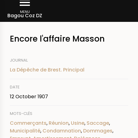
Skip
Breadcrumb
to
MENU
Bagou Coz DZ
main
content
Encore l'affaire Masson
JOURNAL
La Dépêche de Brest. Principal
DATE
12 October 1907
MOTS-CLÉS
Commerçants
,
Réunion
,
Usine
,
Saccage
,
Municipalité
,
Condamnation
,
Dommages
,