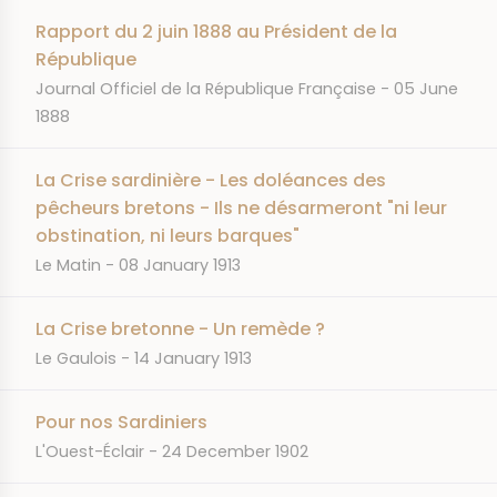
Rapport du 2 juin 1888 au Président de la
République
JOURNAL
DATE
Journal Officiel de la République Française
05 June
1888
La Crise sardinière - Les doléances des
pêcheurs bretons - Ils ne désarmeront "ni leur
obstination, ni leurs barques"
JOURNAL
DATE
Le Matin
08 January 1913
La Crise bretonne - Un remède ?
JOURNAL
DATE
Le Gaulois
14 January 1913
Pour nos Sardiniers
JOURNAL
DATE
L'Ouest-Éclair
24 December 1902