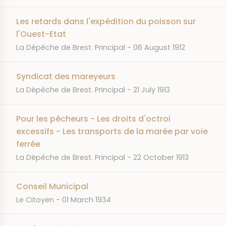
Les retards dans l'expédition du poisson sur
l'Ouest-Etat
JOURNAL
DATE
La Dépêche de Brest. Principal
06 August 1912
Syndicat des mareyeurs
JOURNAL
DATE
La Dépêche de Brest. Principal
21 July 1913
Pour les pêcheurs - Les droits d'octroi
excessifs - Les transports de la marée par voie
ferrée
JOURNAL
DATE
La Dépêche de Brest. Principal
22 October 1913
Conseil Municipal
JOURNAL
DATE
Le Citoyen
01 March 1934