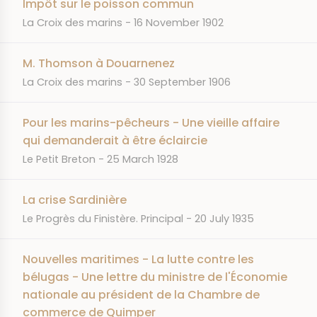
Impôt sur le poisson commun
JOURNAL
DATE
La Croix des marins
16 November 1902
M. Thomson à Douarnenez
JOURNAL
DATE
La Croix des marins
30 September 1906
Pour les marins-pêcheurs - Une vieille affaire
qui demanderait à être éclaircie
JOURNAL
DATE
Le Petit Breton
25 March 1928
La crise Sardinière
JOURNAL
DATE
Le Progrès du Finistère. Principal
20 July 1935
Nouvelles maritimes - La lutte contre les
bélugas - Une lettre du ministre de l'Économie
nationale au président de la Chambre de
commerce de Quimper