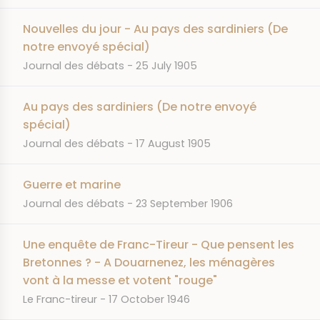
Nouvelles du jour - Au pays des sardiniers (De
notre envoyé spécial)
JOURNAL
DATE
Journal des débats
25 July 1905
Au pays des sardiniers (De notre envoyé
spécial)
JOURNAL
DATE
Journal des débats
17 August 1905
Guerre et marine
JOURNAL
DATE
Journal des débats
23 September 1906
Une enquête de Franc-Tireur - Que pensent les
Bretonnes ? - A Douarnenez, les ménagères
vont à la messe et votent "rouge"
JOURNAL
DATE
Le Franc-tireur
17 October 1946