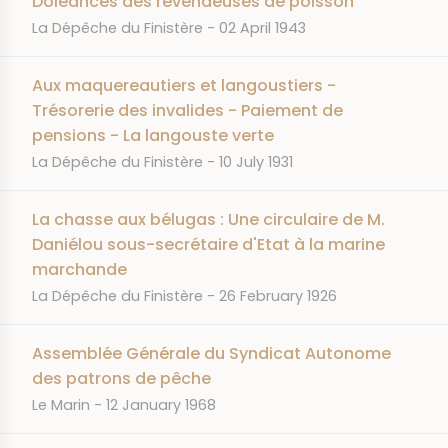
Doléances des revendeuses de poisson
JOURNAL
DATE
La Dépêche du Finistère
02 April 1943
Aux maquereautiers et langoustiers -
Trésorerie des invalides - Paiement de
pensions - La langouste verte
JOURNAL
DATE
La Dépêche du Finistère
10 July 1931
La chasse aux bélugas : Une circulaire de M.
Daniélou sous-secrétaire d'Etat à la marine
marchande
JOURNAL
DATE
La Dépêche du Finistère
26 February 1926
Assemblée Générale du Syndicat Autonome
des patrons de pêche
JOURNAL
DATE
Le Marin
12 January 1968