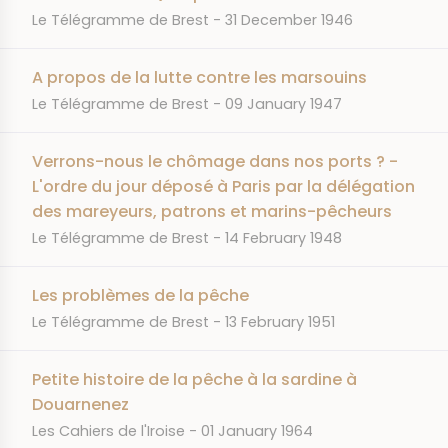
JOURNAL
DATE
Le Télégramme de Brest
31 December 1946
A propos de la lutte contre les marsouins
JOURNAL
DATE
Le Télégramme de Brest
09 January 1947
Verrons-nous le chômage dans nos ports ? -
L'ordre du jour déposé à Paris par la délégation
des mareyeurs, patrons et marins-pêcheurs
JOURNAL
DATE
Le Télégramme de Brest
14 February 1948
Les problèmes de la pêche
JOURNAL
DATE
Le Télégramme de Brest
13 February 1951
Petite histoire de la pêche à la sardine à
Douarnenez
JOURNAL
DATE
Les Cahiers de l'Iroise
01 January 1964