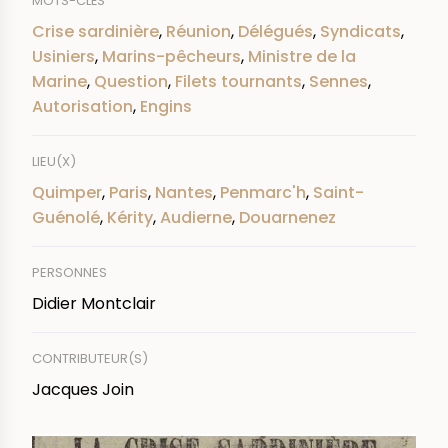
MOTS-CLÉS
Crise sardinière
,
Réunion
,
Délégués
,
Syndicats
,
Usiniers
,
Marins-pêcheurs
,
Ministre de la
Marine
,
Question
,
Filets tournants
,
Sennes
,
Autorisation
,
Engins
LIEU(X)
Quimper
,
Paris
,
Nantes
,
Penmarc'h
,
Saint-
Guénolé
,
Kérity
,
Audierne
,
Douarnenez
PERSONNES
Didier Montclair
CONTRIBUTEUR(S)
Jacques Join
IMAGE