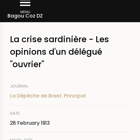
Skip
Breadcrumb
to
MENU
Bagou Coz DZ
main
content
La crise sardinière - Les
opinions d'un délégué
"ouvrier"
JOURNAL
La Dépêche de Brest. Principal
DATE
28 February 1913