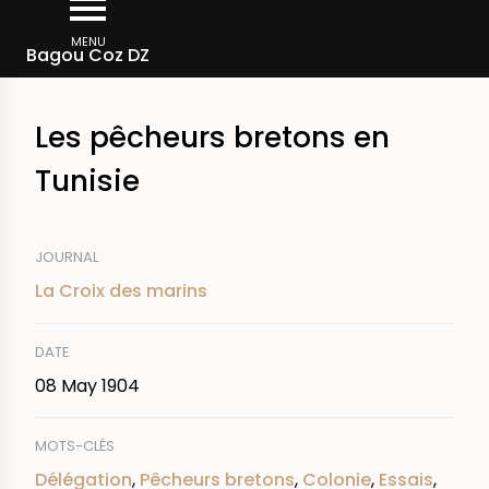
Skip
Breadcrumb
to
MENU
Bagou Coz DZ
main
content
Les pêcheurs bretons en
Tunisie
JOURNAL
La Croix des marins
DATE
08 May 1904
MOTS-CLÉS
Délégation
,
Pêcheurs bretons
,
Colonie
,
Essais
,