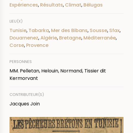
Expériences
,
Résultats
,
Climat
,
Bélugas
LIEU(X)
Tunisie
,
Tabarka
,
Mer des Bibans
,
Sousse
,
Sfax
,
Douarnenez
,
Algérie
,
Bretagne
,
Méditerranée
,
Corse
,
Provence
PERSONNES
MM. Pelletan, Helouin, Normand, Tissier dit
Kermorvant
CONTRIBUTEUR(S)
Jacques Join
IMAGE