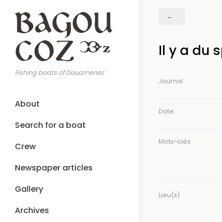
Skip
Breadcrumb
to
main
content
Il y a du
Fishing boats of Douarnenez
Journal
Main
About
navigation
Date
Search for a boat
Mots-clés
Crew
Newspaper articles
Gallery
Lieu(x)
Archives