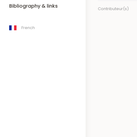
Bibliography & links
Contributeur(s)
French