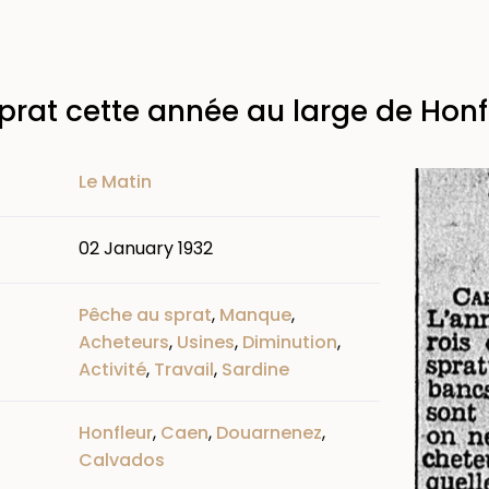
 sprat cette année au large de Hon
Image
Le Matin
02 January 1932
Pêche au sprat
,
Manque
,
Acheteurs
,
Usines
,
Diminution
,
Activité
,
Travail
,
Sardine
Honfleur
,
Caen
,
Douarnenez
,
Calvados