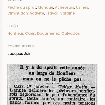
MOTS-CLÉS
Pêche au sprat
,
Manque
,
Acheteurs
,
Usines
,
Diminution
,
Activité
,
Travail
,
Sardine
LIEU(X)
Honfleur
,
Caen
,
Douarnenez
,
Calvados
CONTRIBUTEUR(S)
Jacques Join
IMAGE