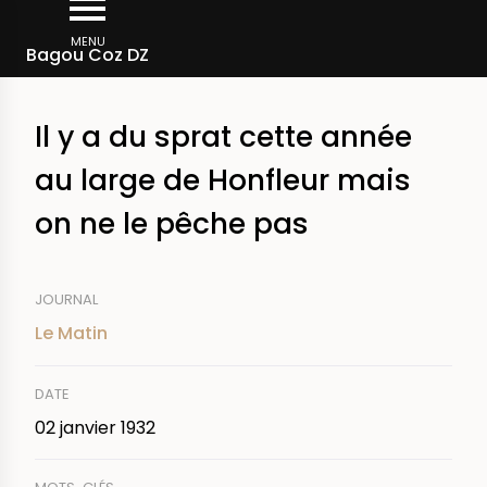
Aller
Fil
au
MENU
Rechercher dans la presse
Bagou Coz DZ
d'Ariane
contenu
principal
Il y a du sprat cette année
au large de Honfleur mais
on ne le pêche pas
JOURNAL
Le Matin
DATE
02 janvier 1932