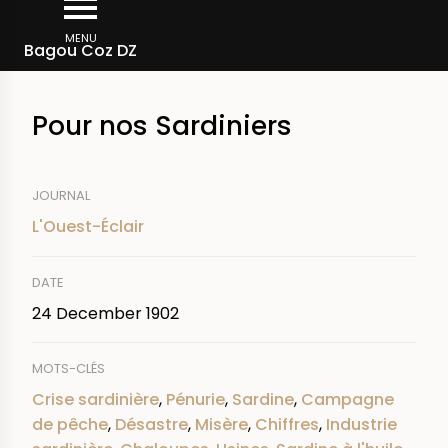
Skip
Breadcrumb
to
MENU
Bagou Coz DZ
main
content
Pour nos Sardiniers
JOURNAL
L'Ouest-Éclair
DATE
24 December 1902
MOTS-CLÉS
Crise sardinière
,
Pénurie
,
Sardine
,
Campagne
de pêche
,
Désastre
,
Misère
,
Chiffres
,
Industrie