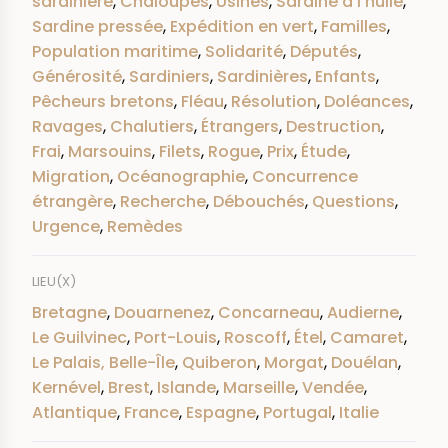
sardinière
,
Chaloupes
,
Usines
,
Sardine à l'huile
,
Sardine pressée
,
Expédition en vert
,
Familles
,
Population maritime
,
Solidarité
,
Députés
,
Générosité
,
Sardiniers
,
Sardinières
,
Enfants
,
Pêcheurs bretons
,
Fléau
,
Résolution
,
Doléances
,
Ravages
,
Chalutiers
,
Étrangers
,
Destruction
,
Frai
,
Marsouins
,
Filets
,
Rogue
,
Prix
,
Étude
,
Migration
,
Océanographie
,
Concurrence
étrangère
,
Recherche
,
Débouchés
,
Questions
,
Urgence
,
Remèdes
LIEU(X)
Bretagne
,
Douarnenez
,
Concarneau
,
Audierne
,
Le Guilvinec
,
Port-Louis
,
Roscoff
,
Étel
,
Camaret
,
Le Palais, Belle-Île
,
Quiberon
,
Morgat
,
Douélan
,
Kernével
,
Brest
,
Islande
,
Marseille
,
Vendée
,
Atlantique
,
France
,
Espagne
,
Portugal
,
Italie