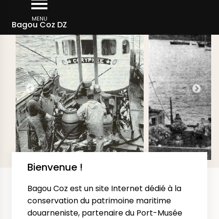
Aller
DERNIÈRES IMAGES AJOUTÉES SUR LE SITE
au
MENU
Bagou Coz DZ
contenu
principal
Bienvenue !
Bagou Coz est un site Internet dédié à la
conservation du patrimoine maritime
douarneniste, partenaire du Port-Musée