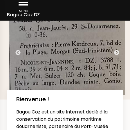
Aller
DERNIÈRES IMAGES AJOUTÉES SUR LE SITE
au
MENU
Bagou Coz DZ
contenu
principal
Bienvenue !
Bagou Coz est un site Internet dédié à la
conservation du patrimoine maritime
douarneniste, partenaire du Port-Musée