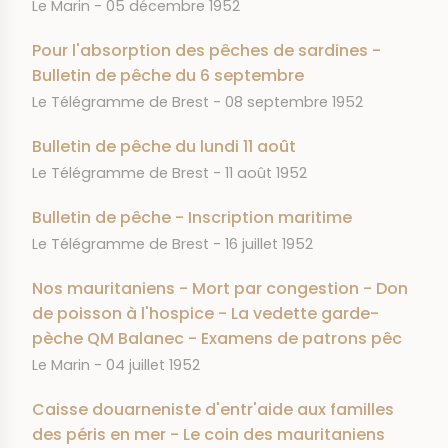
JOURNAL
DATE
Le Marin
05 décembre 1952
Pour l'absorption des pêches de sardines -
Bulletin de pêche du 6 septembre
JOURNAL
DATE
Le Télégramme de Brest
08 septembre 1952
Bulletin de pêche du lundi 11 août
JOURNAL
DATE
Le Télégramme de Brest
11 août 1952
Bulletin de pêche - Inscription maritime
JOURNAL
DATE
Le Télégramme de Brest
16 juillet 1952
Nos mauritaniens - Mort par congestion - Don
de poisson à l'hospice - La vedette garde-
pèche QM Balanec - Examens de patrons pêc
JOURNAL
DATE
Le Marin
04 juillet 1952
Caisse douarneniste d'entr'aide aux familles
des péris en mer - Le coin des mauritaniens