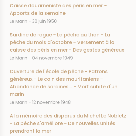
Caisse douarneniste des péris en mer -
Apports de la semaine
JOURNAL
DATE
Le Marin
30 juin 1950
Sardine de rogue - La pêche au thon - La
pêche du mois d'octobre - Versement à la
caisse des péris en mer - Des gestes génèreux
JOURNAL
DATE
Le Marin
04 novembre 1949
Ouverture de l'école de pêche - Patrons
généreux - Le coin des mauritaniens -
Abondance de sardines... - Mort subite d'un
marin
JOURNAL
DATE
Le Marin
12 novembre 1948
A la mémoire des disparus du Michel Le Nobletz
- La pêche s'améliore - De nouvelles unités
prendront la mer