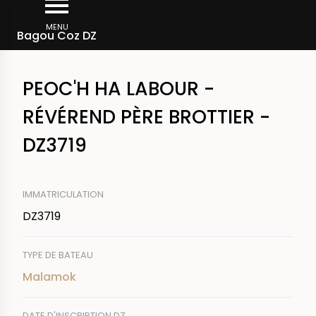
Aller
Fil
au
MENU
Rechercher un bateau
Bagou Coz DZ
d'Ariane
contenu
principal
PEOC'H HA LABOUR -
RÉVÉREND PÈRE BROTTIER -
DZ3719
IMMATRICULATION
DZ3719
TYPE DE BATEAU
Malamok
DATE D'INSCRIPTION DZ