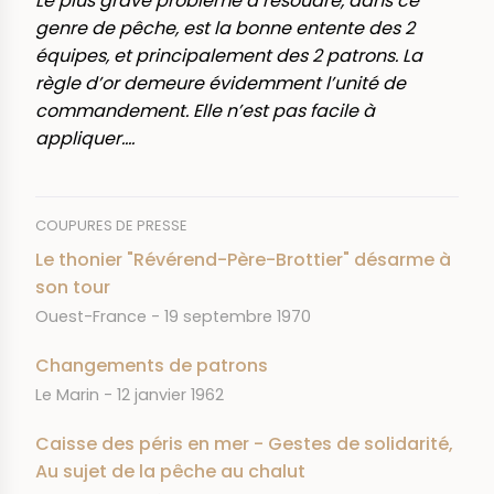
Le plus grave problème à résoudre, dans ce
genre de pêche, est la bonne entente des 2
équipes, et principalement des 2 patrons. La
règle d’or demeure évidemment l’unité de
commandement. Elle n’est pas facile à
appliquer....
COUPURES DE PRESSE
Le thonier "Révérend-Père-Brottier" désarme à
son tour
JOURNAL
DATE
Ouest-France
19 septembre 1970
Changements de patrons
JOURNAL
DATE
Le Marin
12 janvier 1962
Caisse des péris en mer - Gestes de solidarité,
Au sujet de la pêche au chalut