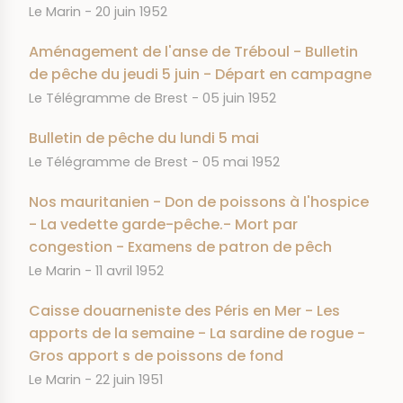
JOURNAL
DATE
Le Marin
20 juin 1952
Aménagement de l'anse de Tréboul - Bulletin
de pêche du jeudi 5 juin - Départ en campagne
JOURNAL
DATE
Le Télégramme de Brest
05 juin 1952
Bulletin de pêche du lundi 5 mai
JOURNAL
DATE
Le Télégramme de Brest
05 mai 1952
Nos mauritanien - Don de poissons à l'hospice
- La vedette garde-pêche.- Mort par
congestion - Examens de patron de pêch
JOURNAL
DATE
Le Marin
11 avril 1952
Caisse douarneniste des Péris en Mer - Les
apports de la semaine - La sardine de rogue -
Gros apport s de poissons de fond
JOURNAL
DATE
Le Marin
22 juin 1951