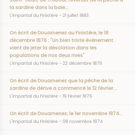
la sardine dans la baie...
JOURNAL
DATE
L'Impartial du Finistère
21 juillet 1883
On écrit de Douarnenez au Finistère, le 18
décembre 1876 : "Un bien triste événement
vient de jeter la désolation dans les
populations de nos deux rives"
JOURNAL
DATE
L'Impartial du Finistère
22 décembre 1876
On écrit de Douarnenez que la pêche de la
sardine de dérive a commencé le 12 février...
JOURNAL
DATE
L'Impartial du Finistère
19 février 1875
On écrit de Douarnenez, le 1er novembre 1874...
JOURNAL
DATE
L'Impartial du Finistère
08 novembre 1874