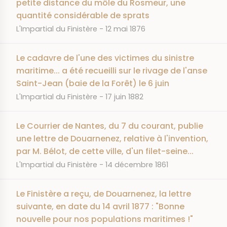
petite distance du môle du Rosmeur, une
quantité considérable de sprats
JOURNAL
DATE
L'Impartial du Finistère
12 mai 1876
Le cadavre de l'une des victimes du sinistre
maritime... a été recueilli sur le rivage de l'anse
Saint-Jean (baie de la Forêt) le 6 juin
JOURNAL
DATE
L'Impartial du Finistère
17 juin 1882
Le Courrier de Nantes, du 7 du courant, publie
une lettre de Douarnenez, relative à l'invention,
par M. Bélot, de cette ville, d'un filet-seine...
JOURNAL
DATE
L'Impartial du Finistère
14 décembre 1861
Le Finistère a reçu, de Douarnenez, la lettre
suivante, en date du 14 avril 1877 : "Bonne
nouvelle pour nos populations maritimes !"