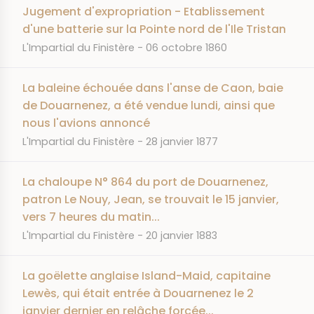
Jugement d'expropriation - Etablissement
d'une batterie sur la Pointe nord de l'Ile Tristan
JOURNAL
DATE
L'Impartial du Finistère
06 octobre 1860
La baleine échouée dans l'anse de Caon, baie
de Douarnenez, a été vendue lundi, ainsi que
nous l'avions annoncé
JOURNAL
DATE
L'Impartial du Finistère
28 janvier 1877
La chaloupe N° 864 du port de Douarnenez,
patron Le Nouy, Jean, se trouvait le 15 janvier,
vers 7 heures du matin...
JOURNAL
DATE
L'Impartial du Finistère
20 janvier 1883
La goëlette anglaise Island-Maid, capitaine
Lewès, qui était entrée à Douarnenez le 2
janvier dernier en relâche forcée...