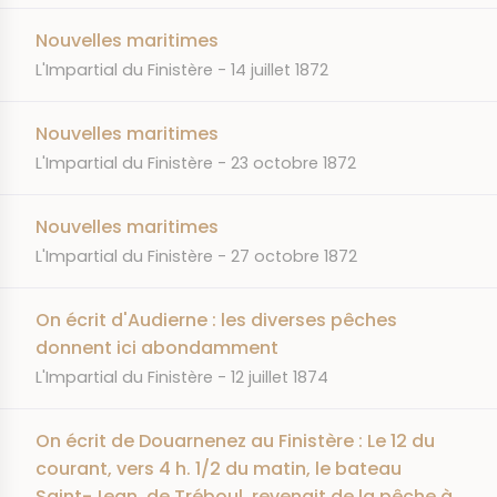
Nouvelles maritimes
JOURNAL
DATE
L'Impartial du Finistère
14 juillet 1872
Nouvelles maritimes
JOURNAL
DATE
L'Impartial du Finistère
23 octobre 1872
Nouvelles maritimes
JOURNAL
DATE
L'Impartial du Finistère
27 octobre 1872
On écrit d'Audierne : les diverses pêches
donnent ici abondamment
JOURNAL
DATE
L'Impartial du Finistère
12 juillet 1874
On écrit de Douarnenez au Finistère : Le 12 du
courant, vers 4 h. 1/2 du matin, le bateau
Saint-Jean, de Tréboul, revenait de la pêche à