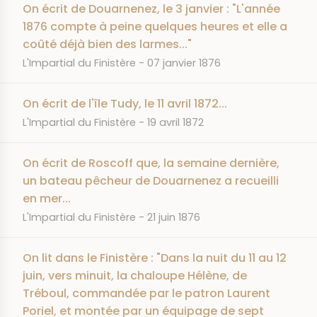
On écrit de Douarnenez, le 3 janvier : "L'année
1876 compte à peine quelques heures et elle a
coûté déjà bien des larmes..."
JOURNAL
DATE
L'Impartial du Finistère
07 janvier 1876
On écrit de l'île Tudy, le 11 avril 1872...
JOURNAL
DATE
L'Impartial du Finistère
19 avril 1872
On écrit de Roscoff que, la semaine dernière,
un bateau pêcheur de Douarnenez a recueilli
en mer...
JOURNAL
DATE
L'Impartial du Finistère
21 juin 1876
On lit dans le Finistère : "Dans la nuit du 11 au 12
juin, vers minuit, la chaloupe Hélène, de
Tréboul, commandée par le patron Laurent
Poriel, et montée par un équipage de sept