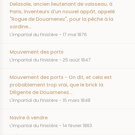
Delasale, ancien lieutenant de vaisseau, à
Paris, inventeurs d'un nouvel appât, appelé
"Rogue de Douarnenez", pour la pêche à la
sardine...
JOURNAL
DATE
L'Impartial du Finistère
17 mai 1876
Mouvement des ports
JOURNAL
DATE
L'Impartial du Finistère
25 août 1847
Mouvement des ports - On dit, et cela est
probablement trop vrai, que le brick la
Diligente de Douarnenez...
JOURNAL
DATE
L'Impartial du Finistère
15 mars 1848
Navire à vendre
JOURNAL
DATE
L'Impartial du Finistère
14 février 1863