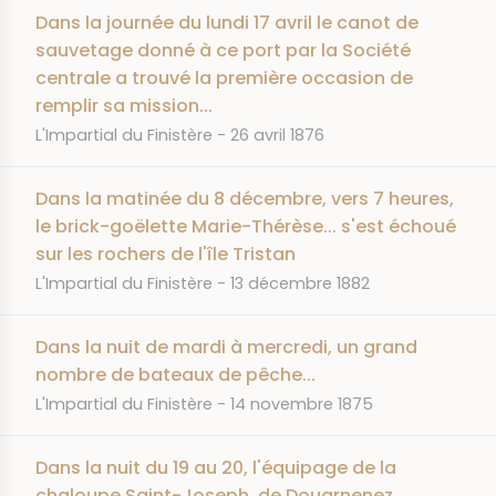
Dans la journée du lundi 17 avril le canot de
sauvetage donné à ce port par la Société
centrale a trouvé la première occasion de
remplir sa mission...
JOURNAL
DATE
L'Impartial du Finistère
26 avril 1876
Dans la matinée du 8 décembre, vers 7 heures,
le brick-goëlette Marie-Thérèse... s'est échoué
sur les rochers de l'île Tristan
JOURNAL
DATE
L'Impartial du Finistère
13 décembre 1882
Dans la nuit de mardi à mercredi, un grand
nombre de bateaux de pêche...
JOURNAL
DATE
L'Impartial du Finistère
14 novembre 1875
Dans la nuit du 19 au 20, l'équipage de la
chaloupe Saint-Joseph, de Douarnenez,