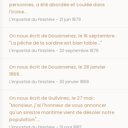
personnes, a été abordée et coulée dans
l'Iroise...
JOURNAL
DATE
L'Impartial du Finistère
21 juin 1879
On nous écrit de Douarnenez, le 16 septembre :
"La pêche de la sardine est bien faible..."
JOURNAL
DATE
L'Impartial du Finistère
20 septembre 1876
On nous écrit de Douarnenez, le 28 janvier
1869...
JOURNAL
DATE
L'Impartial du Finistère
30 janvier 1869
On nous écrit de Guilvinec, le 27 mai :
"Monsieur, j'ai l'honneur de vous annoncer
qu'un sinistre maritime vient de désoler notre
population"...
JOURNAL
DATE
L'Impartial du Finistère
31 mai 1882