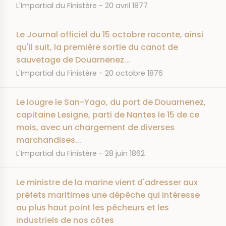
JOURNAL
DATE
L'Impartial du Finistère
20 avril 1877
Le Journal officiel du 15 octobre raconte, ainsi
qu'il suit, la première sortie du canot de
sauvetage de Douarnenez...
JOURNAL
DATE
L'Impartial du Finistère
20 octobre 1876
Le lougre le San-Yago, du port de Douarnenez,
capitaine Lesigne, parti de Nantes le 15 de ce
mois, avec un chargement de diverses
marchandises...
JOURNAL
DATE
L'Impartial du Finistère
28 juin 1862
Le ministre de la marine vient d'adresser aux
préfets maritimes une dépêche qui intéresse
au plus haut point les pêcheurs et les
industriels de nos côtes