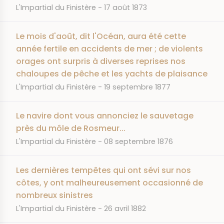
JOURNAL
DATE
L'Impartial du Finistère
17 août 1873
Le mois d'août, dit l'Océan, aura été cette
année fertile en accidents de mer ; de violents
orages ont surpris à diverses reprises nos
chaloupes de pêche et les yachts de plaisance
JOURNAL
DATE
L'Impartial du Finistère
19 septembre 1877
Le navire dont vous annonciez le sauvetage
près du môle de Rosmeur...
JOURNAL
DATE
L'Impartial du Finistère
08 septembre 1876
Les dernières tempêtes qui ont sévi sur nos
côtes, y ont malheureusement occasionné de
nombreux sinistres
JOURNAL
DATE
L'Impartial du Finistère
26 avril 1882