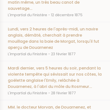
matin même, un très beau canot de
sauvetage...
JOURNAL
DATE
L'Impartial du Finistère
12 décembre 1875
Lundi, vers 2 heures de l'après-midi, un navire
anglais, démâté, cherchait à prendre
mouillage dans la baie de Morgat, lorsqu'il fut
aperçu de Douarnenez
JOURNAL
DATE
L'Impartial du Finistère
23 février 1877
Mardi dernier, vers 5 heures du soir, pendant la
violente tempête qui sévissait sur nos côtes, la
goëlette anglaise l'Emily, relâchée à
Douarnenez, à l'abri du môle du Rosmeur...
JOURNAL
DATE
L'Impartial du Finistère
28 février 1877
MM. le docteur Morvan, de Douarnenez, et