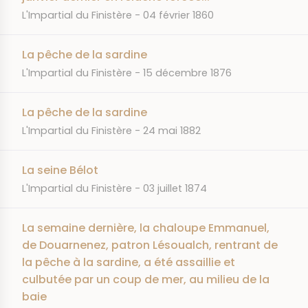
JOURNAL
DATE
L'Impartial du Finistère
04 février 1860
La pêche de la sardine
JOURNAL
DATE
L'Impartial du Finistère
15 décembre 1876
La pêche de la sardine
JOURNAL
DATE
L'Impartial du Finistère
24 mai 1882
La seine Bélot
JOURNAL
DATE
L'Impartial du Finistère
03 juillet 1874
La semaine dernière, la chaloupe Emmanuel,
de Douarnenez, patron Lésoualch, rentrant de
la pêche à la sardine, a été assaillie et
culbutée par un coup de mer, au milieu de la
baie