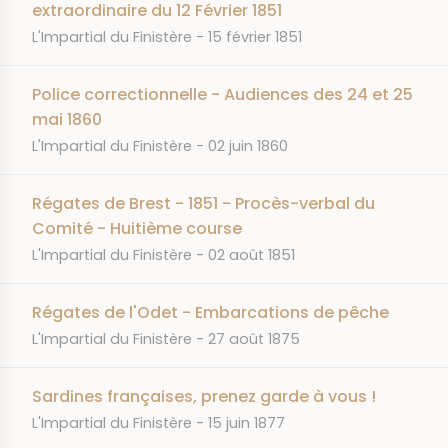
extraordinaire du 12 Février 1851
JOURNAL
DATE
L'Impartial du Finistère
15 février 1851
Police correctionnelle - Audiences des 24 et 25
mai 1860
JOURNAL
DATE
L'Impartial du Finistère
02 juin 1860
Régates de Brest - 1851 - Procès-verbal du
Comité - Huitième course
JOURNAL
DATE
L'Impartial du Finistère
02 août 1851
Régates de l'Odet - Embarcations de pêche
JOURNAL
DATE
L'Impartial du Finistère
27 août 1875
Sardines françaises, prenez garde à vous !
JOURNAL
DATE
L'Impartial du Finistère
15 juin 1877