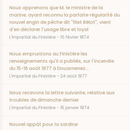
Nous apprenons que M. le ministre de la
marine, ayant reconnu la parfaite régularité du
nouvel engin de pêche dit "filet Bélot", vient
d'en déclarer l'usage libre et loyal
JOURNAL
DATE
L'Impartial du Finistère
15 février 1874
Nous empruntons au Finistère les
renseignements qu'il a publiés, sur l'incendie
du 15-16 août 1877 à Douarnenez...
JOURNAL
DATE
L'Impartial du Finistère
24 août 1877
Nous recevons la lettre suivante, relative aux
troubles de dimanche dernier
JOURNAL
DATE
L'Impartial du Finistère
16 janvier 1874
Nouvel appât pour la sardine