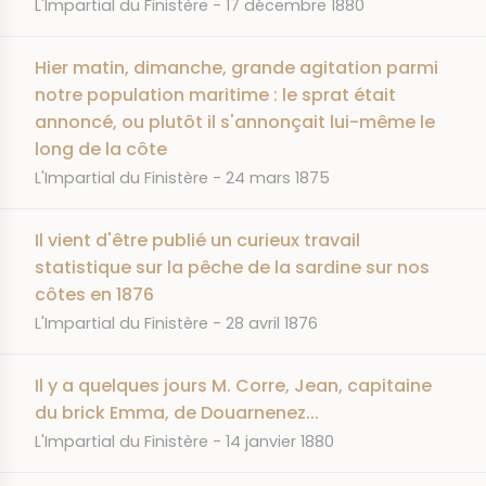
JOURNAL
DATE
L'Impartial du Finistère
17 décembre 1880
Hier matin, dimanche, grande agitation parmi
notre population maritime : le sprat était
annoncé, ou plutôt il s'annonçait lui-même le
long de la côte
JOURNAL
DATE
L'Impartial du Finistère
24 mars 1875
Il vient d'être publié un curieux travail
statistique sur la pêche de la sardine sur nos
côtes en 1876
JOURNAL
DATE
L'Impartial du Finistère
28 avril 1876
Il y a quelques jours M. Corre, Jean, capitaine
du brick Emma, de Douarnenez...
JOURNAL
DATE
L'Impartial du Finistère
14 janvier 1880