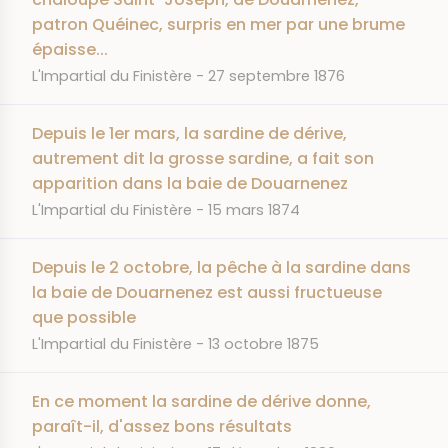
patron Quéinec, surpris en mer par une brume
épaisse...
JOURNAL
DATE
L'Impartial du Finistère
27 septembre 1876
Depuis le 1er mars, la sardine de dérive,
autrement dit la grosse sardine, a fait son
apparition dans la baie de Douarnenez
JOURNAL
DATE
L'Impartial du Finistère
15 mars 1874
Depuis le 2 octobre, la pêche à la sardine dans
la baie de Douarnenez est aussi fructueuse
que possible
JOURNAL
DATE
L'Impartial du Finistère
13 octobre 1875
En ce moment la sardine de dérive donne,
paraît-il, d'assez bons résultats