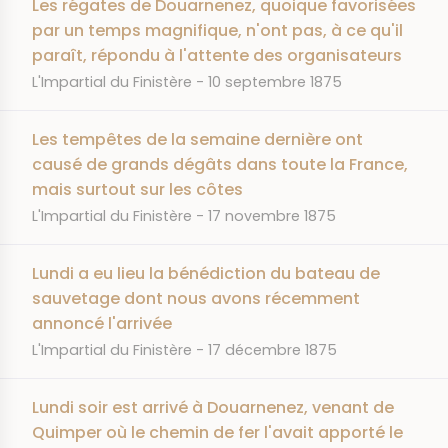
Les régates de Douarnenez, quoique favorisées
par un temps magnifique, n'ont pas, à ce qu'il
paraît, répondu à l'attente des organisateurs
JOURNAL
DATE
L'Impartial du Finistère
10 septembre 1875
Les tempêtes de la semaine dernière ont
causé de grands dégâts dans toute la France,
mais surtout sur les côtes
JOURNAL
DATE
L'Impartial du Finistère
17 novembre 1875
Lundi a eu lieu la bénédiction du bateau de
sauvetage dont nous avons récemment
annoncé l'arrivée
JOURNAL
DATE
L'Impartial du Finistère
17 décembre 1875
Lundi soir est arrivé à Douarnenez, venant de
Quimper où le chemin de fer l'avait apporté le