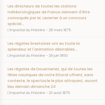
Les directeurs de toutes les stations
météorologiques de France viennent d'être
convoqués par M. Leverrier à un concours
spécial...
JOURNAL
DATE
L'Impartial du Finistère
28 mars 1875
Les régates brestoises ont eu toute la
splendeur et l'animation désirables...
JOURNAL
DATE
L'Impartial du Finistère
29 juin 1850
Les régates de Douarnenez, qui de toutes les
fêtes nautiques de notre littoral offrent, sans
conteste, le spectacle le plus attrayant, auront
lieu demain dimanche 24
JOURNAL
DATE
L'Impartial du Finistère
23 août 1879