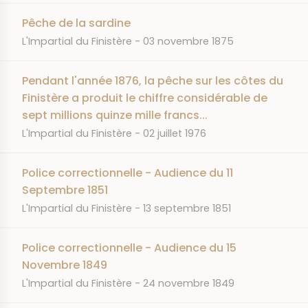
Pêche de la sardine
JOURNAL
DATE
L'Impartial du Finistère
03 novembre 1875
Pendant l'année 1876, la pêche sur les côtes du
Finistère a produit le chiffre considérable de
sept millions quinze mille francs...
JOURNAL
DATE
L'Impartial du Finistère
02 juillet 1976
Police correctionnelle - Audience du 11
Septembre 1851
JOURNAL
DATE
L'Impartial du Finistère
13 septembre 1851
Police correctionnelle - Audience du 15
Novembre 1849
JOURNAL
DATE
L'Impartial du Finistère
24 novembre 1849