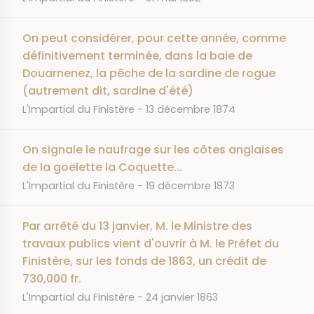
On peut considérer, pour cette année, comme
définitivement terminée, dans la baie de
Douarnenez, la pêche de la sardine de rogue
(autrement dit, sardine d'été)
JOURNAL
DATE
L'Impartial du Finistère
13 décembre 1874
On signale le naufrage sur les côtes anglaises
de la goëlette la Coquette...
JOURNAL
DATE
L'Impartial du Finistère
19 décembre 1873
Par arrêté du 13 janvier, M. le Ministre des
travaux publics vient d'ouvrir à M. le Préfet du
Finistère, sur les fonds de 1863, un crédit de
730,000 fr.
JOURNAL
DATE
L'Impartial du Finistère
24 janvier 1863