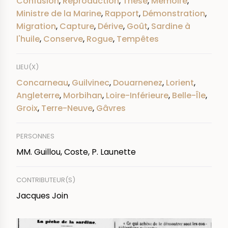
Confusion
,
Reproduction
,
Thèse
,
Mémoire
,
Ministre de la Marine
,
Rapport
,
Démonstration
,
Migration
,
Capture
,
Dérive
,
Goût
,
Sardine à
l'huile
,
Conserve
,
Rogue
,
Tempêtes
LIEU(X)
Concarneau
,
Guilvinec
,
Douarnenez
,
Lorient
,
Angleterre
,
Morbihan
,
Loire-Inférieure
,
Belle-Île
,
Groix
,
Terre-Neuve
,
Gâvres
PERSONNES
MM. Guillou, Coste, P. Launette
CONTRIBUTEUR(S)
Jacques Join
IMAGE