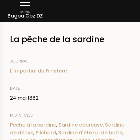
Aller
Fil
au
MENU
Rechercher dans la presse
Bagou Coz DZ
d'Ariane
contenu
principal
La pêche de la sardine
JOURNAL
L'Impartial du Finistère
DATE
24 mai 1882
MOTS-CLÉS
Pêche à la sardine
,
Sardine coureuse
,
Sardine
de dérive
,
Pilchard
,
Sardine d'été ou de boîte
,