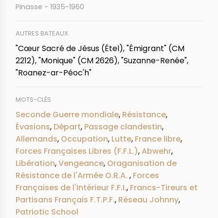
Pinasse - 1935-1960
AUTRES BATEAUX
"Cœur Sacré de Jésus (Étel), "Émigrant" (CM
2212), "Monique" (CM 2626), "Suzanne-Renée",
"Roanez-ar-Péoc'h"
MOTS-CLÉS
Seconde Guerre mondiale
,
Résistance
,
Évasions
,
Départ
,
Passage clandestin
,
Allemands
,
Occupation
,
Lutte
,
France libre
,
Forces Françaises Libres (F.F.L.)
,
Abwehr
,
Libération
,
Vengeance
,
Oraganisation de
Résistance de l'Armée O.R.A.
,
Forces
Françaises de l'Intérieur F.F.I.
,
Francs-Tireurs et
Partisans Français F.T.P.F.
,
Réseau Johnny
,
Patriotic School