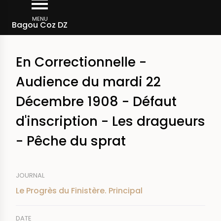
Aller
Fil
au
MENU
Rechercher dans la presse
Bagou Coz DZ
d'Ariane
contenu
principal
En Correctionnelle -
Audience du mardi 22
Décembre 1908 - Défaut
d'inscription - Les dragueurs
- Pêche du sprat
JOURNAL
Le Progrès du Finistère. Principal
DATE