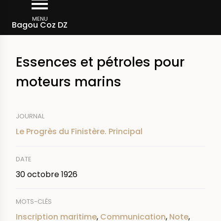
Aller
Fil
au
MENU
Rechercher dans la presse
Bagou Coz DZ
d'Ariane
contenu
principal
Essences et pétroles pour
moteurs marins
JOURNAL
Le Progrès du Finistère. Principal
DATE
30 octobre 1926
MOTS-CLÉS
Inscription maritime
,
Communication
,
Note
,