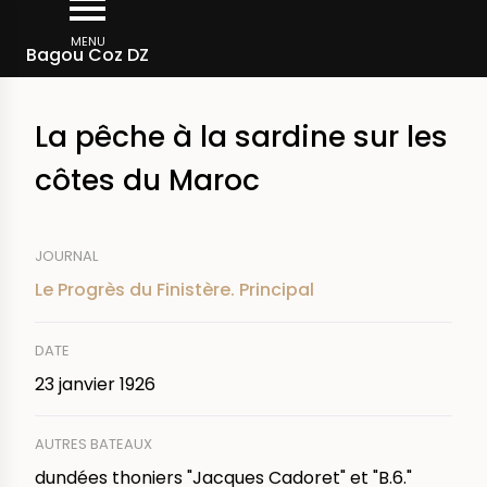
Aller
Fil
au
MENU
Rechercher dans la presse
Bagou Coz DZ
d'Ariane
contenu
principal
La pêche à la sardine sur les
côtes du Maroc
JOURNAL
Le Progrès du Finistère. Principal
DATE
23 janvier 1926
AUTRES BATEAUX
dundées thoniers "Jacques Cadoret" et "B.6."