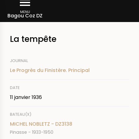
Aller
Fil
au
MENU
Rechercher dans la presse
Bagou Coz DZ
d'Ariane
contenu
principal
La tempête
JOURNAL
Le Progrès du Finistère. Principal
DATE
11 janvier 1936
BATEAU(X)
MICHEL NOBLETZ - DZ3138
Pinasse - 1933-1950