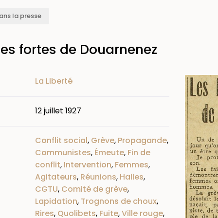
ans la presse
es fortes de Douarnenez
Image
La Liberté
12 juillet 1927
Conflit social
,
Grève
,
Propagande
,
Communistes
,
Émeute
,
Fin de
conflit
,
Intervention
,
Femmes
,
Agitateurs
,
Réunions
,
Halles
,
CGTU
,
Comité de grève
,
Lapidation
,
Trognons de choux
,
Rires
,
Quolibets
,
Fuite
,
Ville rouge
,