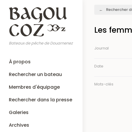
Aller
Fil
Rechercher d
au
d'Ariane
contenu
principal
Les femm
Bateaux de pêche de Douarnenez
Journal
Main
À propos
navigation
Date
Rechercher un bateau
Mots-clés
Membres d'équipage
Rechercher dans la presse
Galeries
Archives