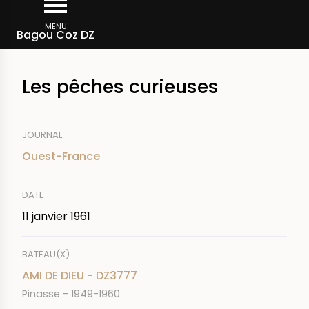
Aller
Fil
au
MENU
Rechercher dans la presse
Bagou Coz DZ
d'Ariane
contenu
principal
Les pêches curieuses
JOURNAL
Ouest-France
DATE
11 janvier 1961
BATEAU(X)
AMI DE DIEU - DZ3777
Pinasse - 1949-1960