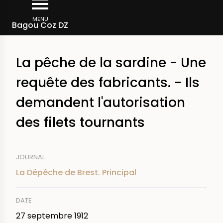
Aller
Fil
au
MENU
Rechercher dans la presse
Bagou Coz DZ
d'Ariane
contenu
principal
La pêche de la sardine - Une
requête des fabricants. - Ils
demandent l'autorisation
des filets tournants
JOURNAL
La Dépêche de Brest. Principal
DATE
27 septembre 1912