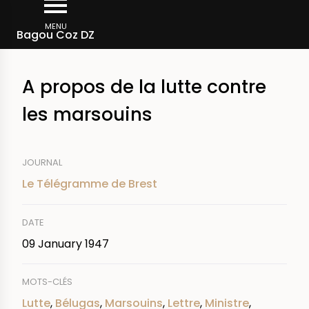
Skip
Breadcrumb
to
MENU
Bagou Coz DZ
main
content
A propos de la lutte contre
les marsouins
JOURNAL
Le Télégramme de Brest
DATE
09 January 1947
MOTS-CLÉS
Lutte
,
Bélugas
,
Marsouins
,
Lettre
,
Ministre
,