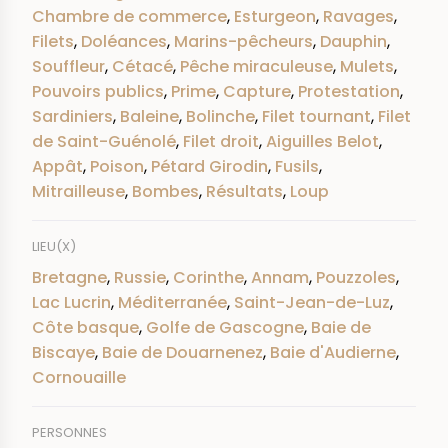
Chambre de commerce
,
Esturgeon
,
Ravages
,
Filets
,
Doléances
,
Marins-pêcheurs
,
Dauphin
,
Souffleur
,
Cétacé
,
Pêche miraculeuse
,
Mulets
,
Pouvoirs publics
,
Prime
,
Capture
,
Protestation
,
Sardiniers
,
Baleine
,
Bolinche
,
Filet tournant
,
Filet
de Saint-Guénolé
,
Filet droit
,
Aiguilles Belot
,
Appât
,
Poison
,
Pétard Girodin
,
Fusils
,
Mitrailleuse
,
Bombes
,
Résultats
,
Loup
LIEU(X)
Bretagne
,
Russie
,
Corinthe
,
Annam
,
Pouzzoles
,
Lac Lucrin
,
Méditerranée
,
Saint-Jean-de-Luz
,
Côte basque
,
Golfe de Gascogne
,
Baie de
Biscaye
,
Baie de Douarnenez
,
Baie d'Audierne
,
Cornouaille
PERSONNES