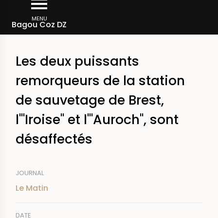
Aller
Fil
au
MENU
Rechercher dans la presse
Bagou Coz DZ
d'Ariane
contenu
principal
Les deux puissants
remorqueurs de la station
de sauvetage de Brest,
l'"Iroise" et l'"Auroch", sont
désaffectés
JOURNAL
Le Matin
DATE