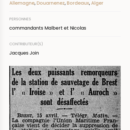
Allemagne
,
Douarnenez
,
Bordeaux
,
Alger
PERSONNES
commandants Malbert et Nicolas
CONTRIBUTEUR(S)
Jacques Join
IMAGE