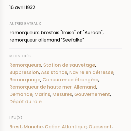
16 avril 1932
AUTRES BATEAUX
remorqueurs brestois "Iroise" et "Auroch",
remorqueur allemand "Seefalke"
MOTS-CLÉS
Remorqueurs
,
Station de sauvetage
,
Suppression
,
Assistance
,
Navire en détresse
,
Remorquage
,
Concurrence étrangère
,
Remorqueur de haute mer
,
Allemand
,
Demande
,
Marins
,
Mesures
,
Gouvernement
,
Dépôt du rôle
LIEU(X)
Brest
,
Manche
,
Océan Atlantique
,
Ouessant
,