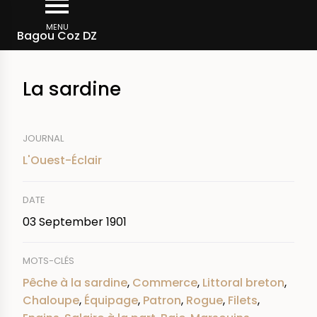
Skip
Breadcrumb
to
MENU
Bagou Coz DZ
main
content
La sardine
JOURNAL
L'Ouest-Éclair
DATE
03 September 1901
MOTS-CLÉS
Pêche à la sardine
,
Commerce
,
Littoral breton
,
Chaloupe
,
Équipage
,
Patron
,
Rogue
,
Filets
,