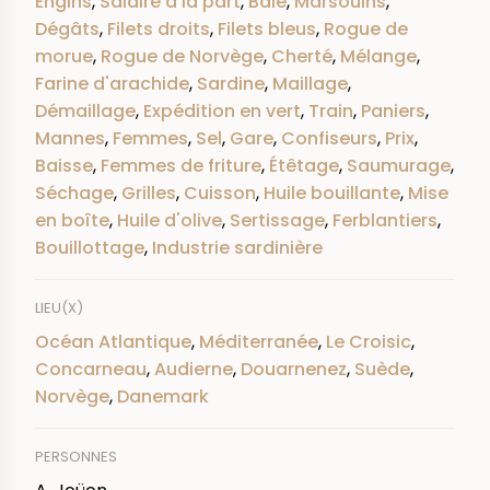
Engins
,
Salaire à la part
,
Baie
,
Marsouins
,
Dégâts
,
Filets droits
,
Filets bleus
,
Rogue de
morue
,
Rogue de Norvège
,
Cherté
,
Mélange
,
Farine d'arachide
,
Sardine
,
Maillage
,
Démaillage
,
Expédition en vert
,
Train
,
Paniers
,
Mannes
,
Femmes
,
Sel
,
Gare
,
Confiseurs
,
Prix
,
Baisse
,
Femmes de friture
,
Étêtage
,
Saumurage
,
Séchage
,
Grilles
,
Cuisson
,
Huile bouillante
,
Mise
en boîte
,
Huile d'olive
,
Sertissage
,
Ferblantiers
,
Bouillottage
,
Industrie sardinière
LIEU(X)
Océan Atlantique
,
Méditerranée
,
Le Croisic
,
Concarneau
,
Audierne
,
Douarnenez
,
Suède
,
Norvège
,
Danemark
PERSONNES