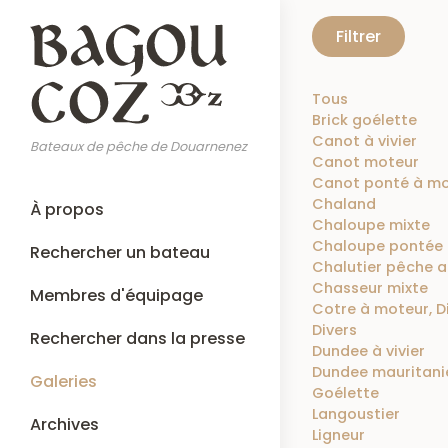
Aller
Filtrer
au
contenu
principal
Tous
Brick goélette
Canot à vivier
Bateaux de pêche de Douarnenez
Canot moteur
Canot ponté à mo
Main
Chaland
À propos
navigation
Chaloupe mixte
Chaloupe pontée 
Rechercher un bateau
Chalutier pêche a
Chasseur mixte
Membres d'équipage
Cotre à moteur, D
Divers
Rechercher dans la presse
Dundee à vivier
Dundee mauritani
Galeries
Goélette
Langoustier
Archives
Ligneur