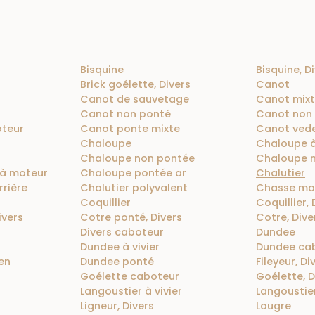
Bisquine
Bisquine, D
Brick goélette, Divers
Canot
Canot de sauvetage
Canot mix
Canot non ponté
Canot non
teur
Canot ponte mixte
Canot ved
Chaloupe
Chaloupe 
Chaloupe non pontée
Chaloupe 
à moteur
Chaloupe pontée ar
Chalutier
rrière
Chalutier polyvalent
Chasse ma
Coquillier
Coquillier, 
ivers
Cotre ponté, Divers
Cotre, Dive
Divers caboteur
Dundee
Dundee à vivier
Dundee ca
en
Dundee ponté
Fileyeur, Di
Goélette caboteur
Goélette, D
Langoustier à vivier
Langoustie
Ligneur, Divers
Lougre