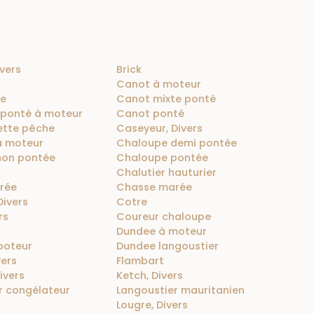
ivers
Brick
Canot à moteur
te
Canot mixte ponté
 ponté à moteur
Canot ponté
ette pêche
Caseyeur, Divers
à moteur
Chaloupe demi pontée
non pontée
Chaloupe pontée
Chalutier hauturier
rée
Chasse marée
Divers
Cotre
rs
Coureur chaloupe
Dundee à moteur
boteur
Dundee langoustier
vers
Flambart
ivers
Ketch, Divers
r congélateur
Langoustier mauritanien
Lougre, Divers