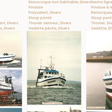
Monocoque non habitable, Divers
Navire lign
Pinasse
Pinasse à 
Polyvalent, Divers
Remorqueur
Sloop ponté
Sloop pont
nt, Divers
Thonier senneur, Divers
Thonier, Di
, Divers
Vedette pêche, Divers
Vedette, Di