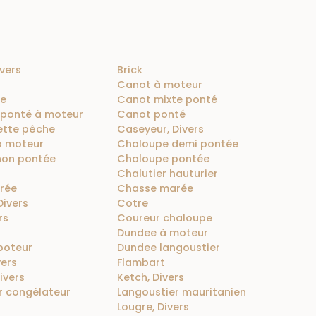
ivers
Brick
Canot à moteur
te
Canot mixte ponté
 ponté à moteur
Canot ponté
ette pêche
Caseyeur, Divers
à moteur
Chaloupe demi pontée
non pontée
Chaloupe pontée
Chalutier hauturier
rée
Chasse marée
Divers
Cotre
rs
Coureur chaloupe
Dundee à moteur
boteur
Dundee langoustier
vers
Flambart
ivers
Ketch, Divers
r congélateur
Langoustier mauritanien
Lougre, Divers