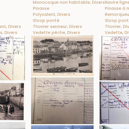
Monocoque non habitable, Divers
Navire lign
Pinasse
Pinasse à 
Polyvalent, Divers
Remorqueur
Sloop ponté
Sloop pont
nt, Divers
Thonier senneur, Divers
Thonier, Di
, Divers
Vedette pêche, Divers
Vedette, Di