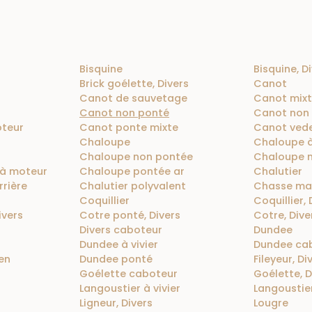
Bisquine
Bisquine, D
Brick goélette, Divers
Canot
Canot de sauvetage
Canot mix
Canot non ponté
Canot non
teur
Canot ponte mixte
Canot ved
Chaloupe
Chaloupe 
Chaloupe non pontée
Chaloupe 
à moteur
Chaloupe pontée ar
Chalutier
rrière
Chalutier polyvalent
Chasse ma
Coquillier
Coquillier, 
ivers
Cotre ponté, Divers
Cotre, Dive
Divers caboteur
Dundee
Dundee à vivier
Dundee ca
en
Dundee ponté
Fileyeur, Di
Goélette caboteur
Goélette, D
Langoustier à vivier
Langoustie
Ligneur, Divers
Lougre