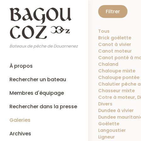
Aller
Filtrer
au
contenu
principal
Tous
Brick goélette
Canot à vivier
Bateaux de pêche de Douarnenez
Canot moteur
Canot ponté à mo
Main
Chaland
À propos
navigation
Chaloupe mixte
Chaloupe pontée 
Rechercher un bateau
Chalutier pêche a
Chasseur mixte
Membres d'équipage
Cotre à moteur, D
Divers
Rechercher dans la presse
Dundee à vivier
Dundee mauritani
Galeries
Goélette
Langoustier
Archives
Ligneur