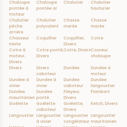
Chaloupe
Chaloupe
Chalutier
Chalutier
pontée à
pontée ar
hauturier
moteur
Chalutier
Chalutier
Chasse
Chasse
pêche
polyvalent
marée
marée
arrière
Chasseur
Coquillier
Coquillier,
Cotre
mixte
Divers
Cotre à
Cotre ponté,
Cotre, Divers
Coureur
moteur,
Divers
chaloupe
Divers
Divers
Divers
Dundee
Dundee à
caboteur
moteur
Dundee à
Dundee à
Dundee
Dundee
vivier
vivier
caboteur
langoustier
Dundee
Dundee
Fileyeur,
Flambart
mauritanien
ponté
Divers
Goélette
Goélette
Goélette,
Ketch, Divers
caboteur
Divers
Langoustier
Langoustier
Langoustier
Langoustier
à vivier
congélateur
mauritanien