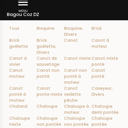
Aller
Filtrer
au
MENU
Bagou Coz DZ
contenu
principal
Tous
Bisquine
Bisquine,
Brick
Divers
Brick
Brick
Canot
Canot à
goélette
goélette,
moteur
Divers
Canot à
Canot de
Canot mixte
Canot mixte
vivier
sauvetage
ponté
Canot
Canot non
Canot non
Canot
moteur
ponté
ponté à
ponté
moteur
Canot
Canot
Canot
Caseyeur,
ponté à
ponte mixte
vedette
Divers
moteur
pêche
Chaland
Chaloupe
Chaloupe à
Chaloupe
moteur
demi pontée
Chaloupe
Chaloupe
Chaloupe
Chaloupe
mixte
non pontée
non pontée
pontée