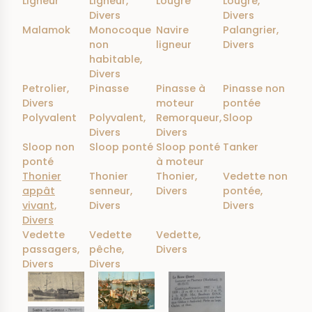
Ligneur
Ligneur,
Lougre
Lougre,
Divers
Divers
Malamok
Monocoque
Navire
Palangrier,
non
ligneur
Divers
habitable,
Divers
Petrolier,
Pinasse
Pinasse à
Pinasse non
Divers
moteur
pontée
Polyvalent
Polyvalent,
Remorqueur,
Sloop
Divers
Divers
Sloop non
Sloop ponté
Sloop ponté
Tanker
ponté
à moteur
Thonier
Thonier
Thonier,
Vedette non
appât
senneur,
Divers
pontée,
vivant,
Divers
Divers
Divers
Vedette
Vedette
Vedette,
passagers,
pêche,
Divers
Divers
Divers