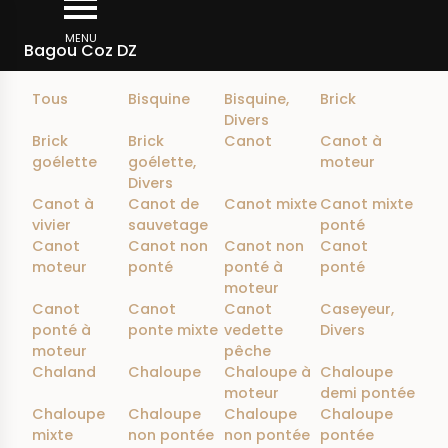
Aller
Filtrer
au
MENU
Bagou Coz DZ
contenu
principal
Tous
Bisquine
Bisquine,
Brick
Divers
Brick
Brick
Canot
Canot à
goélette
goélette,
moteur
Divers
Canot à
Canot de
Canot mixte
Canot mixte
vivier
sauvetage
ponté
Canot
Canot non
Canot non
Canot
moteur
ponté
ponté à
ponté
moteur
Canot
Canot
Canot
Caseyeur,
ponté à
ponte mixte
vedette
Divers
moteur
pêche
Chaland
Chaloupe
Chaloupe à
Chaloupe
moteur
demi pontée
Chaloupe
Chaloupe
Chaloupe
Chaloupe
mixte
non pontée
non pontée
pontée