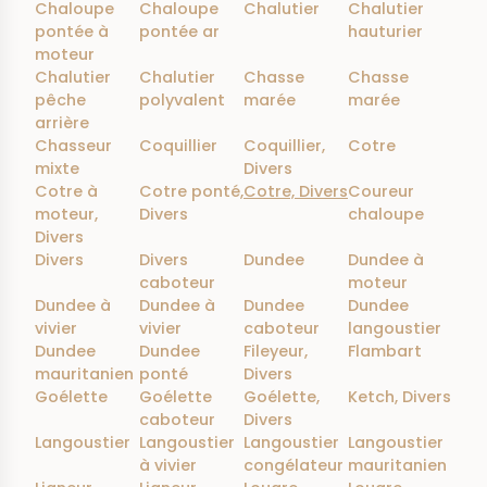
Chaloupe
Chaloupe
Chalutier
Chalutier
pontée à
pontée ar
hauturier
moteur
Chalutier
Chalutier
Chasse
Chasse
pêche
polyvalent
marée
marée
arrière
Chasseur
Coquillier
Coquillier,
Cotre
mixte
Divers
Cotre à
Cotre ponté,
Cotre, Divers
Coureur
moteur,
Divers
chaloupe
Divers
Divers
Divers
Dundee
Dundee à
caboteur
moteur
Dundee à
Dundee à
Dundee
Dundee
vivier
vivier
caboteur
langoustier
Dundee
Dundee
Fileyeur,
Flambart
mauritanien
ponté
Divers
Goélette
Goélette
Goélette,
Ketch, Divers
caboteur
Divers
Langoustier
Langoustier
Langoustier
Langoustier
à vivier
congélateur
mauritanien