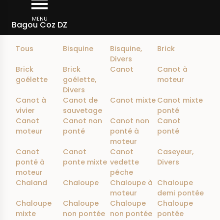
Aller
Filtrer
au
MENU
Bagou Coz DZ
contenu
principal
Tous
Bisquine
Bisquine,
Brick
Divers
Brick
Brick
Canot
Canot à
goélette
goélette,
moteur
Divers
Canot à
Canot de
Canot mixte
Canot mixte
vivier
sauvetage
ponté
Canot
Canot non
Canot non
Canot
moteur
ponté
ponté à
ponté
moteur
Canot
Canot
Canot
Caseyeur,
ponté à
ponte mixte
vedette
Divers
moteur
pêche
Chaland
Chaloupe
Chaloupe à
Chaloupe
moteur
demi pontée
Chaloupe
Chaloupe
Chaloupe
Chaloupe
mixte
non pontée
non pontée
pontée