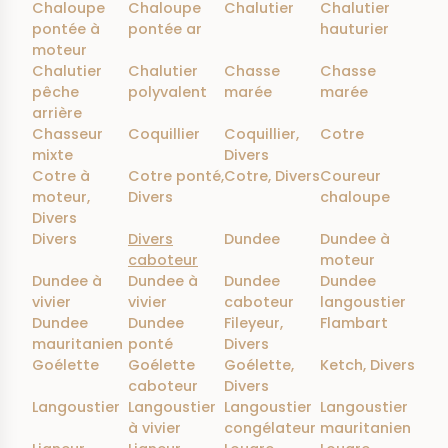
Chaloupe
Chaloupe
Chalutier
Chalutier
pontée à
pontée ar
hauturier
moteur
Chalutier
Chalutier
Chasse
Chasse
pêche
polyvalent
marée
marée
arrière
Chasseur
Coquillier
Coquillier,
Cotre
mixte
Divers
Cotre à
Cotre ponté,
Cotre, Divers
Coureur
moteur,
Divers
chaloupe
Divers
Divers
Divers
Dundee
Dundee à
caboteur
moteur
Dundee à
Dundee à
Dundee
Dundee
vivier
vivier
caboteur
langoustier
Dundee
Dundee
Fileyeur,
Flambart
mauritanien
ponté
Divers
Goélette
Goélette
Goélette,
Ketch, Divers
caboteur
Divers
Langoustier
Langoustier
Langoustier
Langoustier
à vivier
congélateur
mauritanien