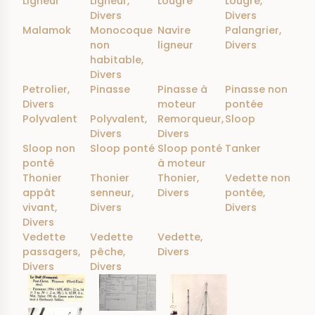
Ligneur
Ligneur,
Lougre
Lougre,
Divers
Divers
Malamok
Monocoque
Navire
Palangrier,
non
ligneur
Divers
habitable,
Divers
Petrolier,
Pinasse
Pinasse à
Pinasse non
Divers
moteur
pontée
Polyvalent
Polyvalent,
Remorqueur,
Sloop
Divers
Divers
Sloop non
Sloop ponté
Sloop ponté
Tanker
ponté
à moteur
Thonier
Thonier
Thonier,
Vedette non
appât
senneur,
Divers
pontée,
vivant,
Divers
Divers
Divers
Vedette
Vedette
Vedette,
passagers,
pêche,
Divers
Divers
Divers