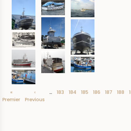
Première
«
Page
‹
…
Page
183
Page
184
Page
185
Page
186
Page
187
Page
188
Pagination
Premier
page
Previous
précédente